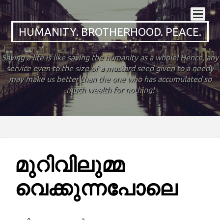
HUMANITY. BROTHERHOOD. PEACE.
Saving a life is like saving the humanity as a whole! Hence, any
service even to the size of a mustard seed given to a needy
may make us better than the one who has accumulated so
much wealth for nothing!
മുറിവിലുമ്മ
വെക്കുന്നപോലെ