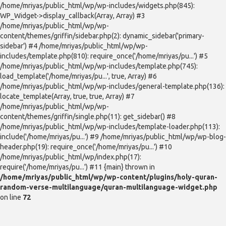
/home/mriyas/public_html/wp/wp-includes/widgets.php(845):
WP_Widget->display_callback(Array, Array) #3
/home/mriyas/public_html/wp/wp-
content/themes/griffin/sidebar.php(2): dynamic_sidebar('primary-
sidebar') #4 /home/mriyas/public_html/wp/wp-
includes/template.php(810): require_once('/home/mriyas/pu...') #5
/home/mriyas/public_html/wp/wp-includes/template.php(745):
load_template('/home/mriyas/pu...', true, Array) #6
/home/mriyas/public_html/wp/wp-includes/general-template.php(136):
locate_template(Array, true, true, Array) #7
/home/mriyas/public_html/wp/wp-
content/themes/griffin/single.php(11): get_sidebar() #8
/home/mriyas/public_html/wp/wp-includes/template-loader.php(113):
include('/home/mriyas/pu...') #9 /home/mriyas/public_html/wp/wp-blog-
header.php(19): require_once('/home/mriyas/pu...') #10
/home/mriyas/public_html/wp/index.php(17):
require('/home/mriyas/pu...') #11 {main} thrown in
/home/mriyas/public_html/wp/wp-content/plugins/holy-quran-
random-verse-multilanguage/quran-multilanguage-widget.php
on line
72