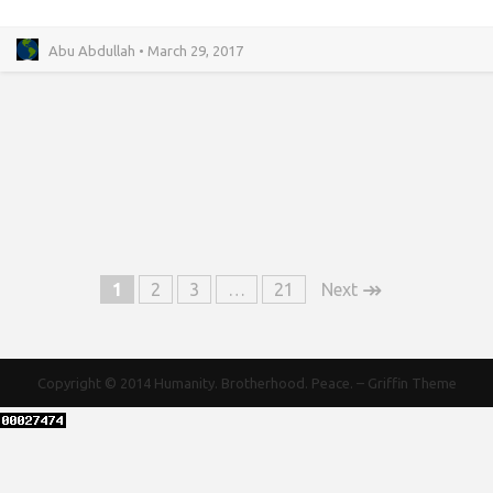
Abu Abdullah • March 29, 2017
↠
1
2
3
…
21
Next
Copyright © 2014
Humanity. Brotherhood. Peace.
–
Griffin Theme