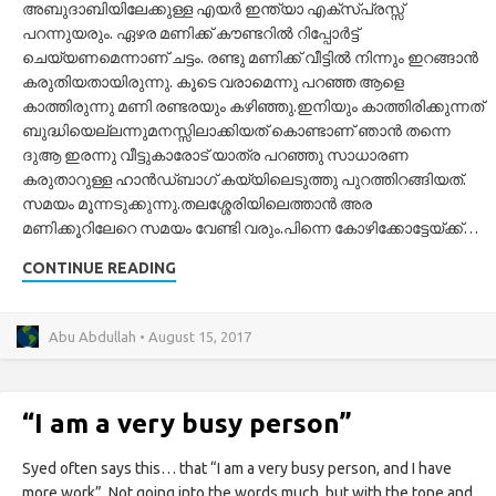
അബുദാബിയിലേക്കുള്ള എയർ ഇന്ത്യാ എക്സ്പ്രസ്സ്
പറന്നുയരും. ഏഴര മണിക്ക് കൗണ്ടറിൽ റിപ്പോർട്ട്
ചെയ്യണമെന്നാണ് ചട്ടം. രണ്ടു മണിക്ക് വീട്ടിൽ നിന്നും ഇറങ്ങാൻ
കരുതിയതായിരുന്നു. കൂടെ വരാമെന്നു പറഞ്ഞ ആളെ
കാത്തിരുന്നു മണി രണ്ടരയും കഴിഞ്ഞു.ഇനിയും കാത്തിരിക്കുന്നത്
ബുദ്ധിയെല്ലന്നുമനസ്സിലാക്കിയത് കൊണ്ടാണ് ഞാൻ തന്നെ
ദുആ ഇരന്നു വീട്ടുകാരോട് യാത്ര പറഞ്ഞു സാധാരണ
കരുതാറുള്ള ഹാൻഡ്ബാഗ് കയ്യിലെടുത്തു പുറത്തിറങ്ങിയത്.
സമയം മൂന്നടുക്കുന്നു.തലശ്ശേരിയിലെത്താൻ അര
മണിക്കൂറിലേറെ സമയം വേണ്ടി വരും.പിന്നെ കോഴിക്കോട്ടേയ്ക്ക്…
CONTINUE READING
Abu Abdullah • August 15, 2017
“I am a very busy person”
Syed often says this… that “I am a very busy person, and I have
more work”. Not going into the words much, but with the tone and