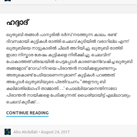
ഹദ്ദാദ്
ഖുതുബി തങ്ങൾ പാനൂരിൽ ദർസ് നടത്തുന്ന കാലം. രണ്ട്
ദിവസമായി കുട്ടികൾ രാത്രി ചെലവ് കുടിയിൽ വരാറില്ല എന്ന്
ഖുതുബിയെ നാട്ടുകാരിൽ ചിലർ അറിയിച്ചു. ഖുതുബി രാത്രി
ഇശാ നിസ്കാര ശേഷം കുട്ടികളെ നിരീക്ഷിച്ചു. ചെലവിന്
പോകാത്തത് ശ്രദ്ധയിൽ പെട്ടപ്പോൾ കാരണമന്വേഷിച്ച ഖുതുബി
തങ്ങളോട് ‘റോഡ് നിറയെ പിരാന്തൻ നായിക്കളുണ്ടെന്നും
അതുകൊണ്ട് പേടിയാണെന്നുമാണ്’ കുട്ടികൾ പറഞ്ഞത്.
അപ്പോൾ ഖുതുബിയുടെ പ്രതിവചനം “അഊദു ബി
കലിമാതില്ലാഹി താമ്മാതി….’ ചൊല്ലിയവനെന്തിനാടോ
പിരാന്തൻ നായിക്കളെ പേടിക്കുന്നത്. ധൈര്യായിട്ട് എല്ലാവരും
ചെലവ് കുടീക്ക്…
CONTINUE READING
Abu Abdullah • August 24, 2017