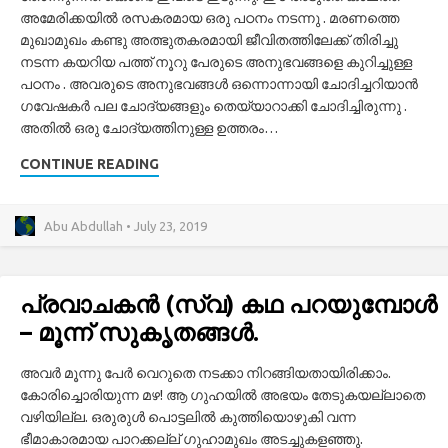
അമേരിക്കയിൽ രസകരമായ ഒരു പഠനം നടന്നു . മരണത്തെ
മുഖാമുഖം കണ്ടു അത്ഭുതകരമായി ജീവിതത്തിലേക്ക് തിരിച്ചു
നടന്ന കയറിയ പത്ത് നൂറു പേരുടെ അനുഭവങ്ങളെ കുറിച്ചുള്ള
പഠനം . അവരുടെ അനുഭവങ്ങൾ ഒന്നൊന്നായി ചോദിച്ചറിയാൻ
ഗവേഷകർ പല ചോദ്യങ്ങളും തെയ്യാറാക്കി ചോദിച്ചിരുന്നു .
അതിൽ ഒരു ചോദ്യത്തിനുള്ള ഉത്തരം…
CONTINUE READING
Abu Abdullah • July 23, 2019
പ്രവാചകൻ (സ്വ) കഥ പറയുമ്പോൾ
– മൂന്ന് സുകൃതങ്ങൾ.
അവർ മൂന്നു പേർ വെറുതെ നടക്കാ നിറങ്ങിയതായിരിക്കാം.
കോരിച്ചൊരിയുന്ന മഴ! ആ ഗുഹയിൽ അഭയം തേടുകയല്ലാതെ
വഴിയില്ല. ഒരുരുൾ പൊട്ടലിൽ കുത്തിയൊഴുകി വന്ന
ഭീമാകാരമായ പാറക്കല്ല് ഗുഹാമുഖം അടച്ചുകളഞ്ഞു.