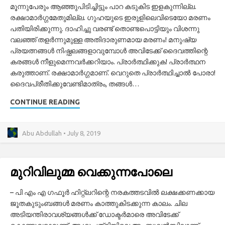
മൂന്നുപേരും ആഞ്ഞുപിടിച്ചിട്ടും പാറ കടുകിട ഇളകുന്നില്ല.
രക്ഷാമാർഗ്ഗമേതുമില്ല. ഗുഹയുടെ ഇരുളിലെവിടെയോ മരണം
പതിയിരിക്കുന്നു. ദാഹിച്ചു വരണ്ട് തൊണ്ടപൊട്ടിയും വിശന്നു
വലഞ്ഞ് തളർന്നുമുള്ള അതിദാരുണമായ മരണം! മനുഷ്യ
പ്രയത്നങ്ങൾ നിഷ്ഫലങ്ങളാവുമ്പോൾ അവിടേക്ക് ദൈവത്തിന്റെ
കരങ്ങൾ നീളുമെന്നവർക്കറിയാം. പ്രാർത്ഥിക്കുക! പ്രാർത്ഥന
കരുത്താണ്. രക്ഷാമാർഗ്ഗമാണ്. വെറുതെ പ്രാർത്ഥിച്ചാൽ പോരാ!
ദൈവപ്രീതിക്കുവേണ്ടിമാത്രം, തങ്ങൾ…
CONTINUE READING
Abu Abdullah • July 8, 2019
മുറിവിലുമ്മ വെക്കുന്നപോലെ
– പി എം എ ഗഫൂർ ഹിറ്റ്ലറിന്റെ നരകത്തടവിൽ ലക്ഷക്കണക്കായ
ജൂതകുടുംബങ്ങൾ മരണം കാത്തുകിടക്കുന്ന കാലം. ചില
അടിയന്തിരാവശ്യങ്ങൾക്ക്‌ ഡോക്ടർമാരെ അവിടേക്ക്‌