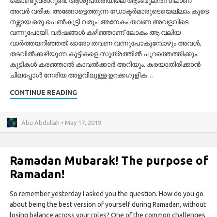
കൊണ്ടുവരാറുണ്ട്‌. ആശുപത്രിയിലെ ആംബുലൻസിലാണ്‌
അവർ വരിക. അങ്ങോട്ടെത്തുന്ന ഡോക്ടർമാരുടെയെല്ലാം കൂടെ
നഴ്സായ ഒരു പെൺകുട്ടി വരും. അനേകം തവണ അവളവിടെ
വന്നുപോയി. വർഷങ്ങൾ കഴിഞ്ഞാണ്‌ ലോകം ആ വലിയ
വാർത്തയറിഞ്ഞത്‌. ഓരോ തവണ വന്നുപോകുമ്പോഴും അവൾ,
തടവിൽക്കഴിയുന്ന കുട്ടികളെ സൂത്രത്തിൽ പുറത്തെത്തിക്കും.
കുട്ടികൾ കരഞ്ഞാൽ കാവൽക്കാർ അറിയും. കരയാതിരിക്കാൻ
ചിലപ്പോൾ നേരിയ അളവിലുള്ള ഉറക്കഗുളിക…
CONTINUE READING
Abu Abdullah • May 17, 2019
Ramadan Mubarak! The purpose of
Ramadan!
So remember yesterday I asked you the question. How do you go
about being the best version of yourself during Ramadan, without
losing balance across your roles? One of the common challenges