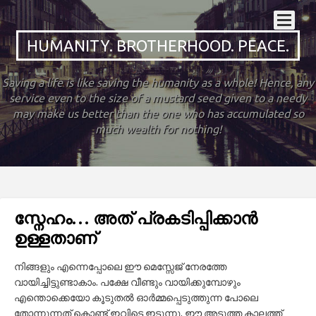
HUMANITY. BROTHERHOOD. PEACE.
Saving a life is like saving the humanity as a whole! Hence, any
service even to the size of a mustard seed given to a needy
may make us better than the one who has accumulated so
much wealth for nothing!
സ്നേഹം… അത് പ്രകടിപ്പിക്കാൻ
ഉള്ളതാണ്
നിങ്ങളും എന്നെപ്പോലെ ഈ മെസ്സേജ് നേരത്തേ
വായിച്ചിട്ടുണ്ടാകാം. പക്ഷേ വീണ്ടും വായിക്കുമ്പോഴും
എന്തൊക്കെയോ കൂടുതൽ ഓർമ്മപ്പെടുത്തുന്ന പോലെ
തോന്നുന്നത് കൊണ്ട് ഇവിടെ ഇടുന്നു. ഈ അടുത്ത കാലത്ത്